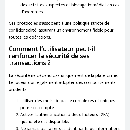
des activités suspectes et blocage immédiat en cas
d’anomalies.
Ces protocoles s’associent à une politique stricte de
confidentialité, assurant un environnement fiable pour
toutes les opérations.
Comment l’utilisateur peut-il
renforcer la sécurité de ses
transactions ?
La sécurité ne dépend pas uniquement de la plateforme.
Le joueur doit également adopter des comportements
prudents :
Utiliser des mots de passe complexes et uniques
pour son compte.
Activer l’authentification à deux facteurs (2FA)
quand elle est disponible.
Ne jamais partager ses identifiants ou informations