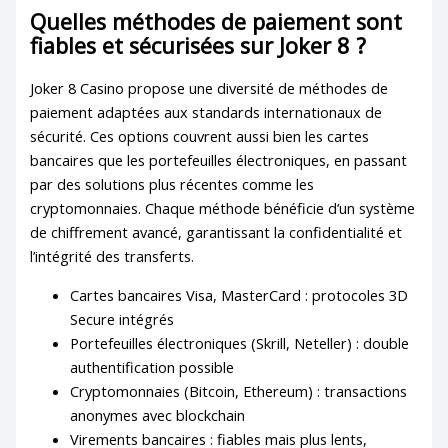
Quelles méthodes de paiement sont
fiables et sécurisées sur Joker 8 ?
Joker 8 Casino propose une diversité de méthodes de
paiement adaptées aux standards internationaux de
sécurité. Ces options couvrent aussi bien les cartes
bancaires que les portefeuilles électroniques, en passant
par des solutions plus récentes comme les
cryptomonnaies. Chaque méthode bénéficie d’un système
de chiffrement avancé, garantissant la confidentialité et
l’intégrité des transferts.
Cartes bancaires Visa, MasterCard : protocoles 3D
Secure intégrés
Portefeuilles électroniques (Skrill, Neteller) : double
authentification possible
Cryptomonnaies (Bitcoin, Ethereum) : transactions
anonymes avec blockchain
Virements bancaires : fiables mais plus lents,