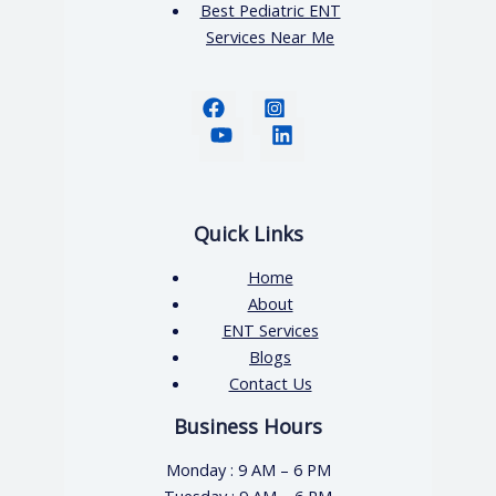
Best Pediatric ENT
Services Near Me
Quick Links
Home
About
ENT Services
Blogs
Contact Us
Business Hours
Monday : 9 AM – 6 PM
Tuesday : 9 AM – 6 PM