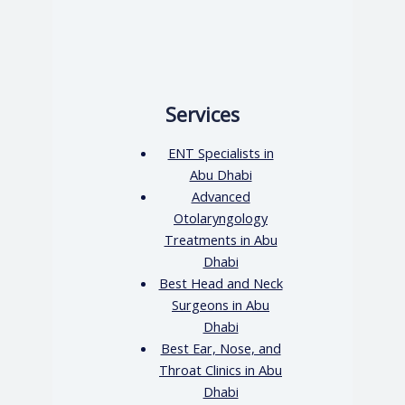
Services
ENT Specialists in
Abu Dhabi
Advanced
Otolaryngology
Treatments in Abu
Dhabi
Best Head and Neck
Surgeons in Abu
Dhabi
Best Ear, Nose, and
Throat Clinics in Abu
Dhabi