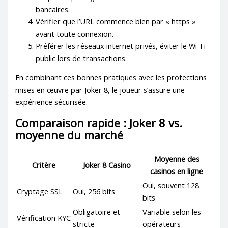
bancaires.
Vérifier que l’URL commence bien par « https »
avant toute connexion.
Préférer les réseaux internet privés, éviter le Wi-Fi
public lors de transactions.
En combinant ces bonnes pratiques avec les protections
mises en œuvre par Joker 8, le joueur s’assure une
expérience sécurisée.
Comparaison rapide : Joker 8 vs.
moyenne du marché
Moyenne des
Critère
Joker 8 Casino
casinos en ligne
Oui, souvent 128
Cryptage SSL
Oui, 256 bits
bits
Obligatoire et
Variable selon les
Vérification KYC
stricte
opérateurs