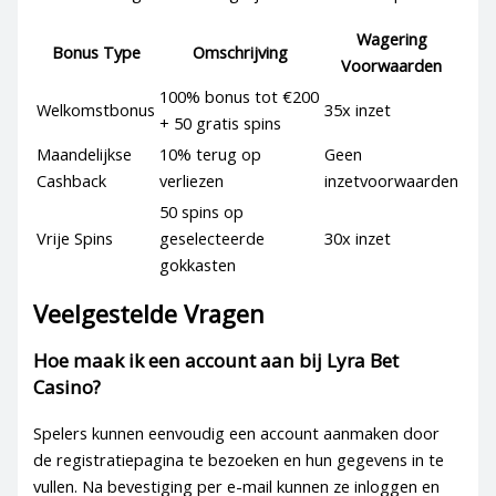
Wagering
Bonus Type
Omschrijving
Voorwaarden
100% bonus tot €200
Welkomstbonus
35x inzet
+ 50 gratis spins
Maandelijkse
10% terug op
Geen
Cashback
verliezen
inzetvoorwaarden
50 spins op
Vrije Spins
geselecteerde
30x inzet
gokkasten
Veelgestelde Vragen
Hoe maak ik een account aan bij Lyra Bet
Casino?
Spelers kunnen eenvoudig een account aanmaken door
de registratiepagina te bezoeken en hun gegevens in te
vullen. Na bevestiging per e-mail kunnen ze inloggen en