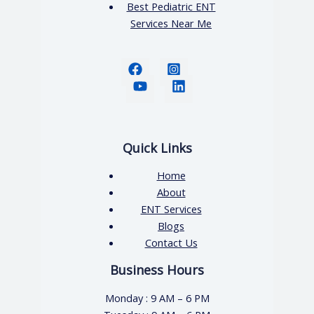
Best Pediatric ENT
Services Near Me
Quick Links
Home
About
ENT Services
Blogs
Contact Us
Business Hours
Monday : 9 AM – 6 PM