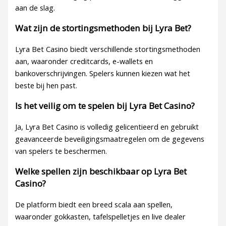
aan de slag.
Wat zijn de stortingsmethoden bij Lyra Bet?
Lyra Bet Casino biedt verschillende stortingsmethoden
aan, waaronder creditcards, e-wallets en
bankoverschrijvingen. Spelers kunnen kiezen wat het
beste bij hen past.
Is het veilig om te spelen bij Lyra Bet Casino?
Ja, Lyra Bet Casino is volledig gelicentieerd en gebruikt
geavanceerde beveiligingsmaatregelen om de gegevens
van spelers te beschermen.
Welke spellen zijn beschikbaar op Lyra Bet
Casino?
De platform biedt een breed scala aan spellen,
waaronder gokkasten, tafelspelletjes en live dealer