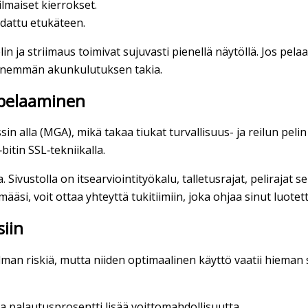
lmaiset kierrokset.
adattu etukäteen.
in ja striimaus toimivat sujuvasti pienellä näytöllä. Jos pela
pienemmän akunkulutuksen takia.
n pelaaminen
alla (MGA), mikä takaa tiukat turvallisuus- ja reilun pelin 
itin SSL‑tekniikalla.
vustolla on itsearviointityökalu, talletusrajat, pelirajat se
ääsi, voit ottaa yhteyttä tukitiimiin, joka ohjaa sinut luotett
siin
ä ilman riskiä, mutta niiden optimaalinen käyttö vaatii hie
a palautusprosentti lisää voittomahdollisuutta.