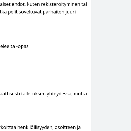
aiset ehdot, kuten rekisteröityminen tai
tkä pelit soveltuvat parhaiten juuri
eleelta -opas:
aattisesti talletuksen yhteydessä, mutta
oittaa henkilöllisyyden, osoitteen ja