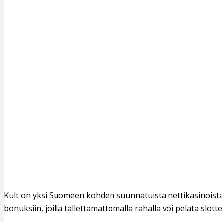
Kult on yksi Suomeen kohden suunnatuista nettikasinoista, j
bonuksiin, joilla tallettamattomalla rahalla voi pelata slott