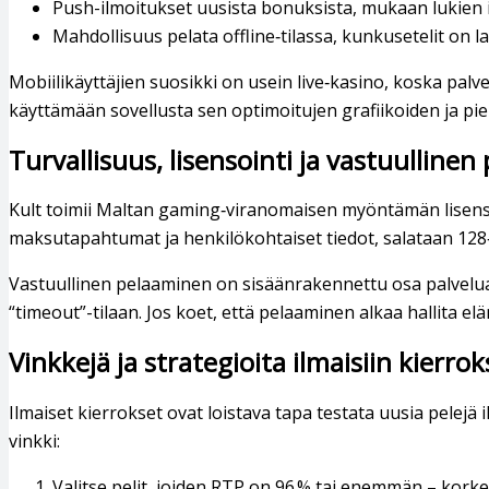
Push-ilmoitukset uusista bonuksista, mukaan lukien i
Mahdollisuus pelata offline‑tilassa, kunkusetelit on l
Mobiilikäyttäjien suosikki on usein live‑kasino, koska palvel
käyttämään sovellusta sen optimoitujen grafiikoiden ja 
Turvallisuus, lisensointi ja vastuulline
Kult toimii Maltan gaming‑viranomaisen myöntämän lisenssin 
maksutapahtumat ja henkilökohtaiset tiedot, salataan 128‑b
Vastuullinen pelaaminen on sisäänrakennettu osa palvelua. Si
“timeout”-tilaan. Jos koet, että pelaaminen alkaa hallita eläm
Vinkkejä ja strategioita ilmaisiin kierrok
Ilmaiset kierrokset ovat loistava tapa testata uusia pelej
vinkki:
Valitse pelit, joiden RTP on 96 % tai enemmän – korke