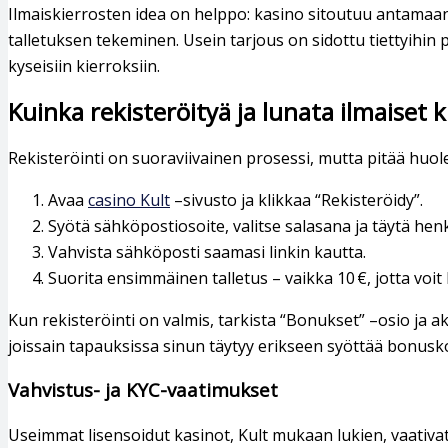
Ilmaiskierrosten idea on helppo: kasino sitoutuu antamaan 
talletuksen tekeminen. Usein tarjous on sidottu tiettyihin p
kyseisiin kierroksiin.
Kuinka rekisteröityä ja lunata ilmaiset 
Rekisteröinti on suoraviivainen prosessi, mutta pitää huol
Avaa
casino Kult
–sivusto ja klikkaa “Rekisteröidy”.
Syötä sähköpostiosoite, valitse salasana ja täytä henk
Vahvista sähköposti saamasi linkin kautta.
Suorita ensimmäinen talletus – vaikka 10 €, jotta voit 
Kun rekisteröinti on valmis, tarkista “Bonukset” –osio ja a
joissain tapauksissa sinun täytyy erikseen syöttää bonusk
Vahvistus- ja KYC-vaatimukset
Useimmat lisensoidut kasinot, Kult mukaan lukien, vaativat