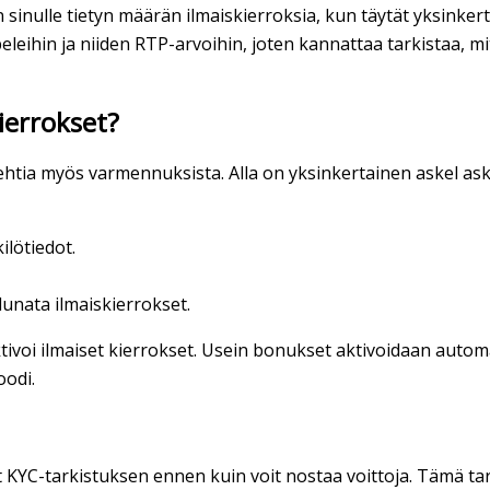
sinulle tietyn määrän ilmaiskierroksia, kun täytät yksinkert
eleihin ja niiden RTP-arvoihin, joten kannattaa tarkistaa, mi
kierrokset?
ehtia myös varmennuksista. Alla on yksinkertainen askel ask
ilötiedot.
lunata ilmaiskierrokset.
ktivoi ilmaiset kierrokset. Usein bonukset aktivoidaan autom
oodi.
 KYC-tarkistuksen ennen kuin voit nostaa voittoja. Tämä tark