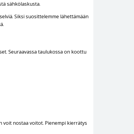
stä sähkölaskusta.
äselviä. Siksi suosittelemme lähettämään
ä.
rokset. Seuraavassa taulukossa on koottu
voit nostaa voitot. Pienempi kierrätys