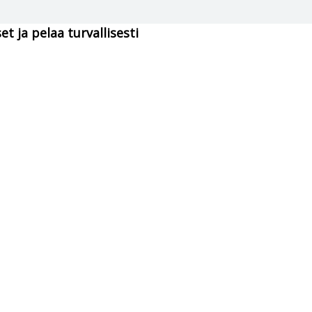
t ja pelaa turvallisesti