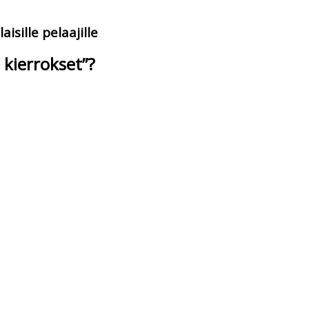
isille pelaajille
 kierrokset”?