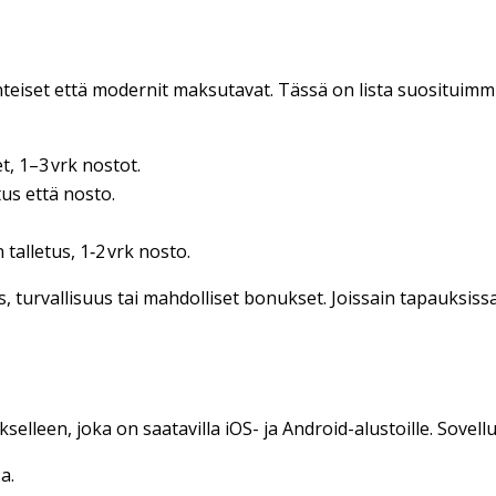
inteiset että modernit maksutavat. Tässä on lista suosituim
t, 1–3 vrk nostot.
etus että nosto.
talletus, 1‑2 vrk nosto.
, turvallisuus tai mahdolliset bonukset. Joissain tapauksiss
selleen, joka on saatavilla iOS- ja Android-alustoille. Sovell
a.