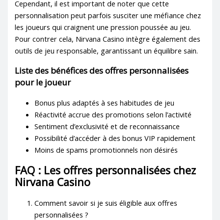
Cependant, il est important de noter que cette
personnalisation peut parfois susciter une méfiance chez
les joueurs qui craignent une pression poussée au jeu.
Pour contrer cela, Nirvana Casino intègre également des
outils de jeu responsable, garantissant un équilibre sain.
Liste des bénéfices des offres personnalisées
pour le joueur
Bonus plus adaptés à ses habitudes de jeu
Réactivité accrue des promotions selon l’activité
Sentiment d’exclusivité et de reconnaissance
Possibilité d’accéder à des bonus VIP rapidement
Moins de spams promotionnels non désirés
FAQ : Les offres personnalisées chez
Nirvana Casino
Comment savoir si je suis éligible aux offres
personnalisées ?