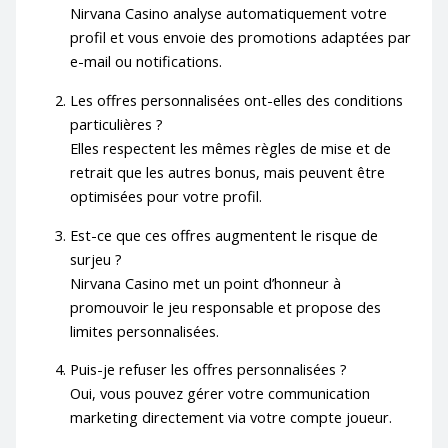
Nirvana Casino analyse automatiquement votre
profil et vous envoie des promotions adaptées par
e-mail ou notifications.
Les offres personnalisées ont-elles des conditions
particulières ?
Elles respectent les mêmes règles de mise et de
retrait que les autres bonus, mais peuvent être
optimisées pour votre profil.
Est-ce que ces offres augmentent le risque de
surjeu ?
Nirvana Casino met un point d’honneur à
promouvoir le jeu responsable et propose des
limites personnalisées.
Puis-je refuser les offres personnalisées ?
Oui, vous pouvez gérer votre communication
marketing directement via votre compte joueur.