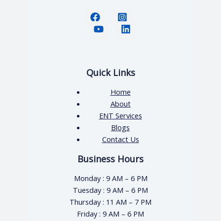
Quick Links
Home
About
ENT Services
Blogs
Contact Us
Business Hours
Monday : 9 AM – 6 PM
Tuesday : 9 AM – 6 PM
Thursday : 11 AM – 7 PM
Friday : 9 AM – 6 PM