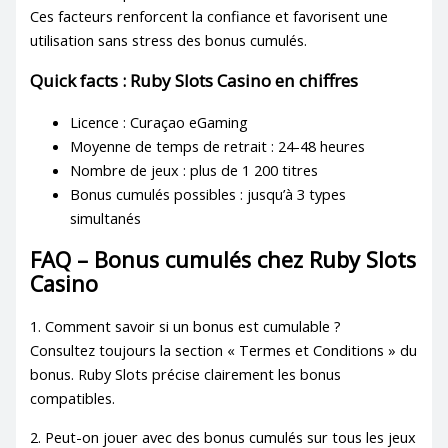
Ces facteurs renforcent la confiance et favorisent une
utilisation sans stress des bonus cumulés.
Quick facts : Ruby Slots Casino en chiffres
Licence : Curaçao eGaming
Moyenne de temps de retrait : 24-48 heures
Nombre de jeux : plus de 1 200 titres
Bonus cumulés possibles : jusqu’à 3 types
simultanés
FAQ – Bonus cumulés chez Ruby Slots
Casino
1. Comment savoir si un bonus est cumulable ?
Consultez toujours la section « Termes et Conditions » du
bonus. Ruby Slots précise clairement les bonus
compatibles.
2. Peut-on jouer avec des bonus cumulés sur tous les jeux