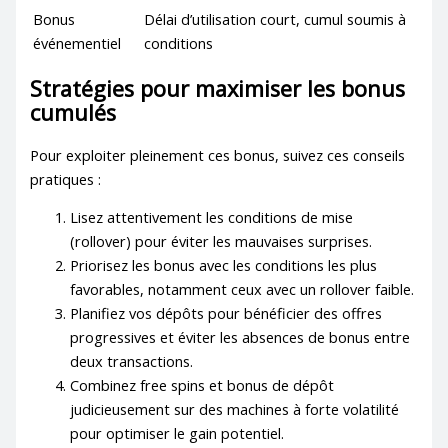
Bonus
Délai d’utilisation court, cumul soumis à
événementiel
conditions
Stratégies pour maximiser les bonus
cumulés
Pour exploiter pleinement ces bonus, suivez ces conseils
pratiques :
Lisez attentivement les conditions de mise
(rollover) pour éviter les mauvaises surprises.
Priorisez les bonus avec les conditions les plus
favorables, notamment ceux avec un rollover faible.
Planifiez vos dépôts pour bénéficier des offres
progressives et éviter les absences de bonus entre
deux transactions.
Combinez free spins et bonus de dépôt
judicieusement sur des machines à forte volatilité
pour optimiser le gain potentiel.