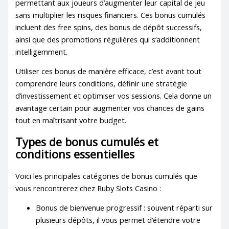
permettant aux joueurs d’augmenter leur capital de jeu
sans multiplier les risques financiers. Ces bonus cumulés
incluent des free spins, des bonus de dépôt successifs,
ainsi que des promotions régulières qui s’additionnent
intelligemment.
Utiliser ces bonus de manière efficace, c’est avant tout
comprendre leurs conditions, définir une stratégie
d’investissement et optimiser vos sessions. Cela donne un
avantage certain pour augmenter vos chances de gains
tout en maîtrisant votre budget.
Types de bonus cumulés et
conditions essentielles
Voici les principales catégories de bonus cumulés que
vous rencontrerez chez Ruby Slots Casino :
Bonus de bienvenue progressif : souvent réparti sur
plusieurs dépôts, il vous permet d’étendre votre