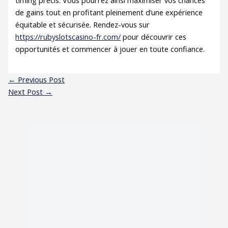
de gains tout en profitant pleinement d’une expérience
équitable et sécurisée. Rendez-vous sur
https://rubyslotscasino-fr.com/
pour découvrir ces
opportunités et commencer à jouer en toute confiance.
←
Previous Post
Next Post
→