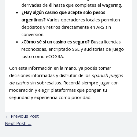
derivadas de él hasta que completes el wagering.
¿Hay algún casino que acepte solo pesos
argentinos?
Varios operadores locales permiten
depósitos y retiros directamente en ARS sin
conversión.
¿Cómo sé si un casino es seguro?
Busca licencias
reconocidas, encriptado SSL y auditorías de juego
justo como eCOGRA.
Con esta información en la mano, ya podés tomar
decisiones informadas y disfrutar de los
spanish juegos
de casino
sin sobresaltos. Recordá siempre jugar con
moderación y elegir plataformas que pongan tu
seguridad y experiencia como prioridad.
←
Previous Post
Next Post
→