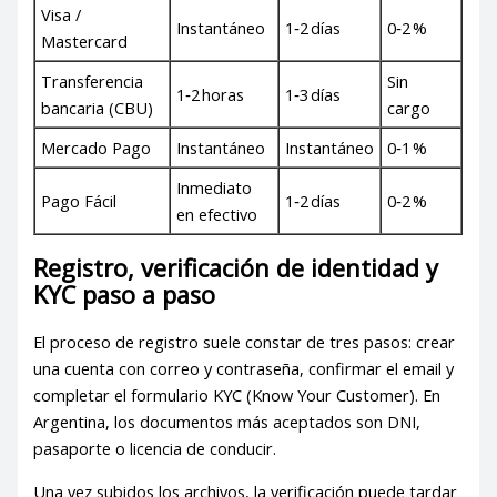
Visa /
Instantáneo
1‑2 días
0‑2 %
Mastercard
Transferencia
Sin
1‑2 horas
1‑3 días
bancaria (CBU)
cargo
Mercado Pago
Instantáneo
Instantáneo
0‑1 %
Inmediato
Pago Fácil
1‑2 días
0‑2 %
en efectivo
Registro, verificación de identidad y
KYC paso a paso
El proceso de registro suele constar de tres pasos: crear
una cuenta con correo y contraseña, confirmar el email y
completar el formulario KYC (Know Your Customer). En
Argentina, los documentos más aceptados son DNI,
pasaporte o licencia de conducir.
Una vez subidos los archivos, la verificación puede tardar