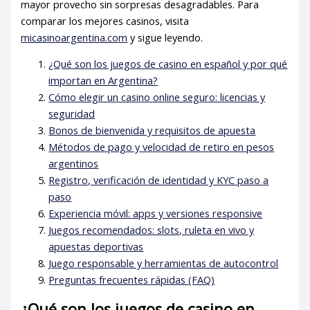
mayor provecho sin sorpresas desagradables. Para
comparar los mejores casinos, visita
micasinoargentina.com
y sigue leyendo.
¿Qué son los juegos de casino en español y por qué
importan en Argentina?
Cómo elegir un casino online seguro: licencias y
seguridad
Bonos de bienvenida y requisitos de apuesta
Métodos de pago y velocidad de retiro en pesos
argentinos
Registro, verificación de identidad y KYC paso a
paso
Experiencia móvil: apps y versiones responsive
Juegos recomendados: slots, ruleta en vivo y
apuestas deportivas
Juego responsable y herramientas de autocontrol
Preguntas frecuentes rápidas (FAQ)
¿Qué son los juegos de casino en