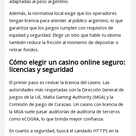
adaptadas al peso argentino.
Además, la normativa local exige que los operadores
tengan licencia para atender al público argentino, lo que
garantiza que los juegos cumplen con requisitos de
equidad y seguridad. Elegir un sitio que hable tu idioma
también reduce la fricción al momento de depositar o
retirar fondos.
Cómo elegir un casino online seguro:
licencias y seguridad
El primer paso es revisar la licencia del casino. Las
autoridades más respetadas son la Dirección General de
Juegos de la UE, Malta Gaming Authority (MGA) y la
Comisión de Juego de Curazao. Un casino con licencia de
la MGA suele pasar auditorías de auditoría de terceros
como eCOGRA, lo que brinda mayor confianza.
En cuanto a seguridad, buscá el candado HTTPS en la