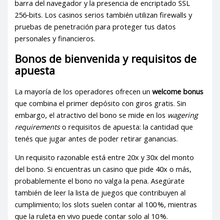
barra del navegador y la presencia de encriptado SSL
256‑bits. Los casinos serios también utilizan firewalls y
pruebas de penetración para proteger tus datos
personales y financieros.
Bonos de bienvenida y requisitos de
apuesta
La mayoría de los operadores ofrecen un
welcome bonus
que combina el primer depósito con giros gratis. Sin
embargo, el atractivo del bono se mide en los
wagering
requirements
o requisitos de apuesta: la cantidad que
tenés que jugar antes de poder retirar ganancias.
Un requisito razonable está entre 20x y 30x del monto
del bono. Si encuentras un casino que pide 40x o más,
probablemente el bono no valga la pena. Asegúrate
también de leer la lista de juegos que contribuyen al
cumplimiento; los slots suelen contar al 100 %, mientras
que la ruleta en vivo puede contar solo al 10 %.