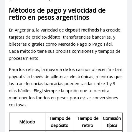
Métodos de pago y velocidad de
retiro en pesos argentinos
En Argentina, la variedad de
deposit methods
ha crecido:
tarjetas de crédito/débito, transferencias bancarias, y
billeteras digitales como Mercado Pago o Pago Fácil.
Cada método tiene sus propias comisiones y tiempos de
procesamiento.
Para los retiros, la mayoría de los casinos ofrecen “instant
payouts” a través de billeteras electrónicas, mientras que
las transferencias bancarias pueden tardar entre 1 y 3
días hábiles. Elegí siempre la opción que te permita
mantener los fondos en pesos para evitar conversiones
costosas.
Tiempo de
Tiempo de
Comisión
Método
depósito
retiro
típica