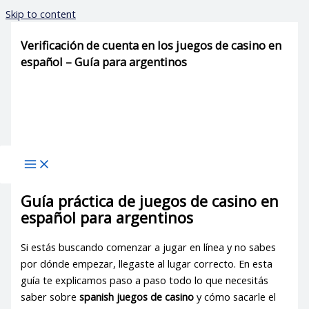
Skip to content
Verificación de cuenta en los juegos de casino en
español – Guía para argentinos
Guía práctica de juegos de casino en
español para argentinos
Si estás buscando comenzar a jugar en línea y no sabes
por dónde empezar, llegaste al lugar correcto. En esta
guía te explicamos paso a paso todo lo que necesitás
saber sobre
spanish juegos de casino
y cómo sacarle el