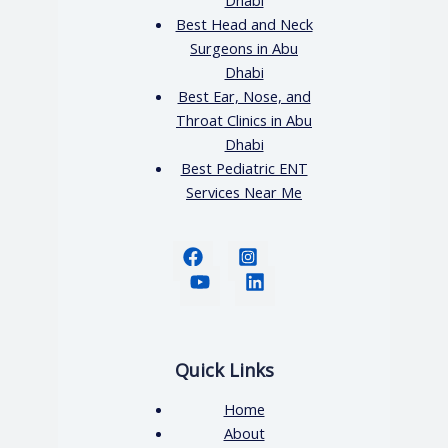
Dhabi
Best Head and Neck
Surgeons in Abu
Dhabi
Best Ear, Nose, and
Throat Clinics in Abu
Dhabi
Best Pediatric ENT
Services Near Me
Quick Links
Home
About